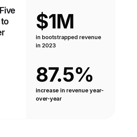
 Five
$1M
 to
er
in bootstrapped revenue
in 2023
87.5%
increase in revenue year-
over-year