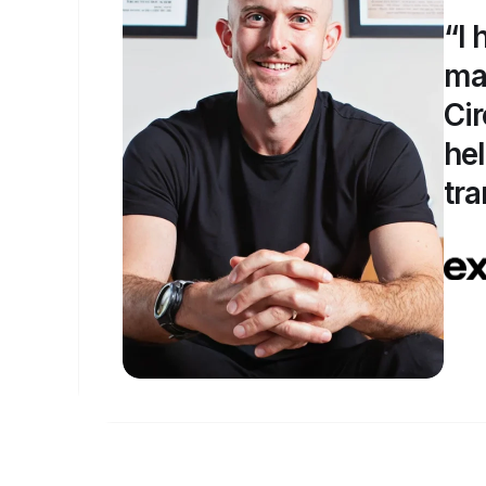
“I 
ma
Cir
hel
tra