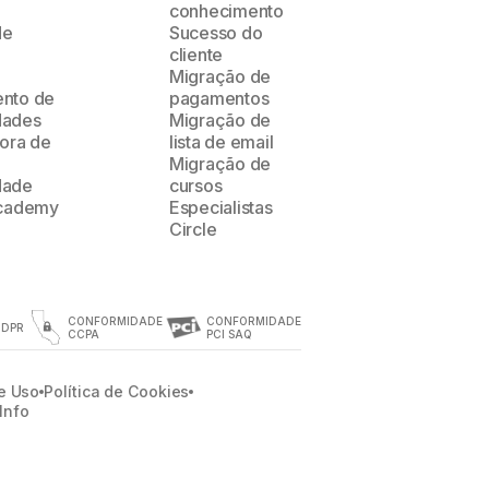
conhecimento
de
Sucesso do
cliente
Migração de
nto de
pagamentos
dades
Migração de
ora de
lista de email
Migração de
dade
cursos
Academy
Especialistas
Circle
CONFORMIDADE
CONFORMIDADE
GDPR
CCPA
PCI SAQ
e Uso
Política de Cookies
Info