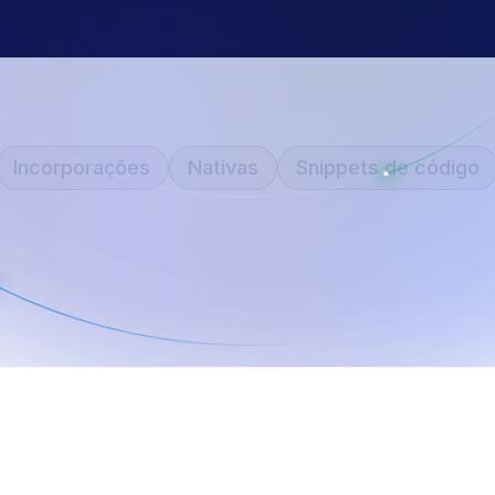
Incorporações
Nativas
Snippets de código