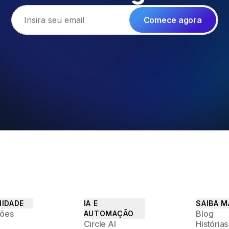
Comece agora
Email address
IDADE
IA E
SAIBA M
sões
Blog
AUTOMAÇÃO
Circle AI
Histórias